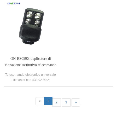
per apriporta del garage principale
dell'ascensore.
QN-RS059X duplicatore di
clonazione sostitutivo telecomando
per porta garage universale
Telecomando elettronico universale
liftmaster per cancello automatico
Liftmaster con 433,92 Mhz.
«
1
2
3
»