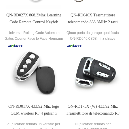
QN-RD027X 868.3Mhz Learning
QN-RD046X Trasmettitore
Code Remote Control Keyfob
telecomando 868.3MHz 2 tasti
Duplicator compatible with
compatibile con FAAC XT2 868
Universal Rolling Code Automatic
Qinuo porta da garage qualificata
Hormann Marantec
SLH LR
Gates Opener Face to Face Hormann
QN-RD046X 868 mhz chiave
Marantec remote.
telecomando.
QN-RD017X 433,92 Mhz logo
QN-RD175X (W) 433,92 Mhz
OEM wireless RF 4 pulsanti
Trasmettitore di telecomando RF
telecomando rolling code
universale per apriporta automatico
duplicatore remoto universale per
Duplicatore remoto per