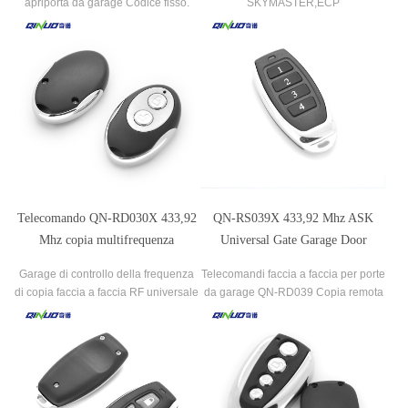
apriporta da garage Codice fisso.
SKYMASTER,ECP
Telecomando QN-RD030X 433,92
QN-RS039X 433,92 Mhz ASK
Mhz copia multifrequenza
Universal Gate Garage Door
compatibile con BFT (MITT02)
Remote Control Key Fob
Garage di controllo della frequenza
Telecomandi faccia a faccia per porte
compatibile con Nice-smilo
di copia faccia a faccia RF universale
da garage QN-RD039 Copia remota
QN-RD030X.