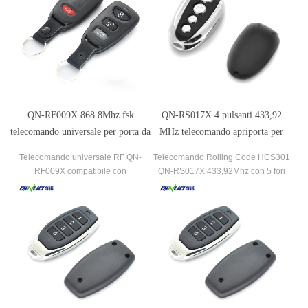
QN-RF009X 868.8Mhz fsk
QN-RS017X 4 pulsanti 433,92
telecomando universale per porta da
MHz telecomando apriporta per
garage compatibile con sommer
garage chiave wireless per cancello
Telecomando universale RF QN-
Telecomando Rolling Code HCS301
porta garage
RF009X compatibile con
QN-RS017X 433,92Mhz con 5 fori
SOMMER(4020) 868,8 Mhz Rollling
per la programmazione.
Code FSK.