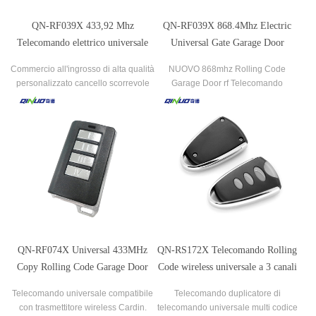
QN-RF039X 433,92 Mhz
QN-RF039X 868.4Mhz Electric
Telecomando elettrico universale
Universal Gate Garage Door
per porta del garage compatibile
Remote Control compatible with
Commercio all'ingrosso di alta qualità
NUOVO 868mhz Rolling Code
con Beninca (TO.GO-WV)
Globmatic
personalizzato cancello scorrevole
Garage Door rf Telecomando
automatico porta del garage scheda
Globmatic QN-RF039X.
di controllo remoto per porta
avvolgibile.
QN-RF074X Universal 433MHz
QN-RS172X Telecomando Rolling
Copy Rolling Code Garage Door
Code wireless universale a 3 canali
Cloning Remote Control
compatibile con FAAC-XT4433RC
Telecomando universale compatibile
Telecomando duplicatore di
compatible with Cardin
con trasmettitore wireless Cardin.
telecomando universale multi codice