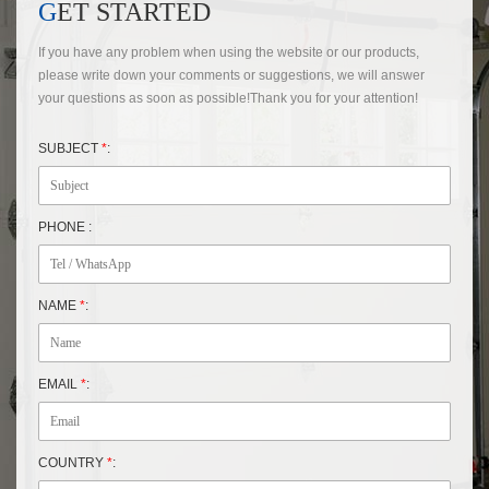
GET STARTED
If you have any problem when using the website or our products,
please write down your comments or suggestions, we will answer
your questions as soon as possible!Thank you for your attention!
SUBJECT
*
:
PHONE :
NAME
*
:
EMAIL
*
:
COUNTRY
*
: