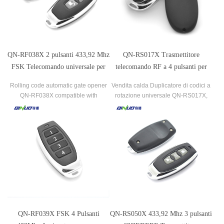
QN-RF038X 2 pulsanti 433,92 Mhz
QN-RS017X Trasmettitore
FSK Telecomando universale per
telecomando RF a 4 pulsanti per
apriporta per garage
porta da garage avvolgibile
Rolling code automatic gate opener
Vendita calda Duplicatore di codici a
motorizzata compatibile con ATA
QN-RF038X compatible with
rotazione universale QN-RS017X,
(PTX-4)
Merlin(M842) 433.92 Mhz.
compatibile con ATA (PTX-4).
QN-RF039X FSK 4 Pulsanti
QN-RS050X 433,92 Mhz 3 pulsanti