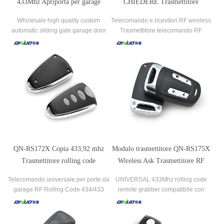
433Mhz Apriporta per garage
CHIEDERE Trasmettitore
Telecomando wireless universale
apriporta garage rolling code
Wholesale high quality custom
Telecomando e ricevitori RF wireless
automatic sliding gate garage door
Trasmettitore telecomando RF
remote controller board for rolling
wireless 433,92 MHz Ricevitore
shutter door.
trasmettitore telecomando RF per
motore cancello automatico.
QN-RS172X Copia 433,92 mhz
Modulo trasmettitore QN-RS175X
Trasmettitore rolling code
Wireless Ask Trasmettitore RF
telecomando multi frequenza
433,92 mhz
Telecomando universale per porte da
UNIVERSAL 433Mhz rolling code
universale
garage RF Rolling Code 434/433
remote grabber compatibile con
mhz Codice fisso Copia duplicatore
Mongoose.
di telecomando per cancelli faccia a
faccia.