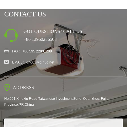
CONTACT US
GOT QUESTIONS? CALL US
+86 13960286508
FAX :
+86 595 22901208
EMAIL :
qn002@qinuo.net
ADDRESS
No.991 Xingxiu Road,Taiwanese Investment Zone, Quanzhou, Fujian
Province,P.R.China