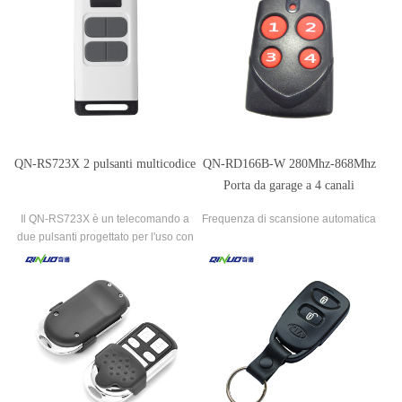
QN-RS723X 2 pulsanti multicodice
QN-RD166B-W 280Mhz-868Mhz
Porta da garage a 4 canali
Frequenza di scansione automatica
Il QN-RS723X è un telecomando a
Frequenza di scansione automatica
remota
due pulsanti progettato per l'uso con
porte e cancelli automatici da garage.
Offre una gamma di funzioni che lo
rendono un'opzione versatile e
affidabile per il controllo di più
dispositivi.