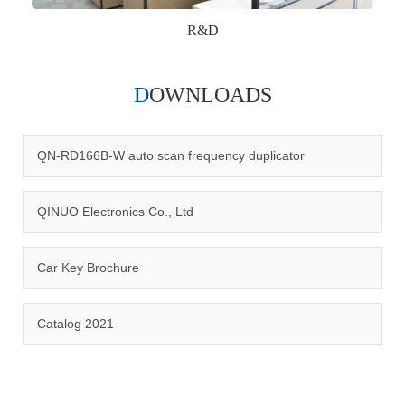
R&D
DOWNLOADS
Qinuo audited and certified by ISO9001:2015, IATF16949:2016
quality management system and ISO14001:2015 environmental
management system.
QN-RD166B-W auto scan frequency duplicator
QINUO Electronics Co., Ltd
Car Key Brochure
CERTIFICATION
Catalog 2021