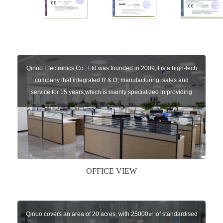
Qinuo Electronics Co., Ltd.was founded in 2009,it is a high-tech
company that integrated R & D, manufacturing, sales and
service for 15 years,which is mainly specialized in providing
sensors of automatic door, control system of door and gate, car
key remote, auto parts etc. The company currently has four
independent brands: U-CONTROL, U-SENSORS, U-
AUTOGATES and U-AUTOKEYS.
OFFICE VIEW
Qinuo covers an area of 20 acres, with 25000㎡ of standardised